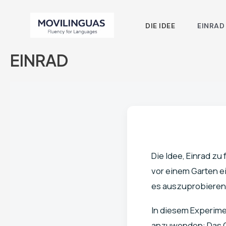
Ir
al
DIE IDEE
EINRAD
contenido
EINRAD
Die Idee, Einrad zu
vor einem Garten ei
es auszuprobieren
In diesem Experimen
anzuwenden: Das Ge