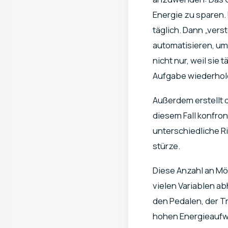
Energie zu sparen.
täglich. Dann „vers
automatisieren, um
nicht nur, weil sie
Aufgabe wiederhol
Außerdem erstellt d
diesem Fall konfron
unterschiedliche R
stürze.
Diese Anzahl an Mög
vielen Variablen a
den Pedalen, der Tr
hohen Energieaufwa