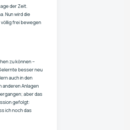
rage der Zeit.
a. Nun wird die
 völlig frei bewegen
ichen zu können –
s Gelernte besser neu
dern auch in den
 in anderen Anlagen
 ergangen; aber das
ession gefolgt:
ss ich noch das