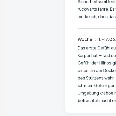
Sicherheitsseil fes
rückwärts fahre. Es 
merke ich, dass das
Woche 1: 11.–17.0
Das erste Gefühl au
Körper hat — fast s
Gefühl der Hilflosi
einem an der Decke 
des Stürzens wahr, 
ich mein Gehirn gen
Umgebung krabbelnd
betrachtet macht es