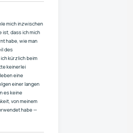
hle mich inzwischen
ist, dass ich mich
rnt habe, wie man
eil des
ich kürzlich beim
te keinerlei
leben eine
olgen einer langen
n es keine
hkeit, von meinem
 verwendet habe —