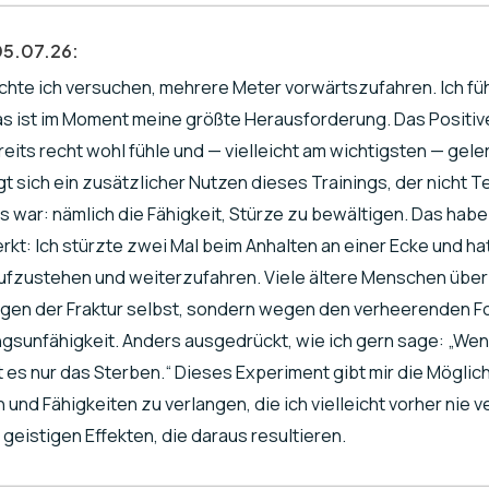
05.07.26:
chte ich versuchen, mehrere Meter vorwärtszufahren. Ich fü
as ist im Moment meine größte Herausforderung. Das Positive 
eits recht wohl fühle und — vielleicht am wichtigsten — gele
eigt sich ein zusätzlicher Nutzen dieses Trainings, der nicht T
s war: nämlich die Fähigkeit, Stürze zu bewältigen. Das habe 
kt: Ich stürzte zwei Mal beim Anhalten an einer Ecke und hat
ufzustehen und weiterzufahren. Viele ältere Menschen über
egen der Fraktur selbst, sondern wegen den verheerenden F
sunfähigkeit. Anders ausgedrückt, wie ich gern sage: „Wen
 es nur das Sterben.“ Dieses Experiment gibt mir die Möglic
nd Fähigkeiten zu verlangen, die ich vielleicht vorher nie
n geistigen Effekten, die daraus resultieren.