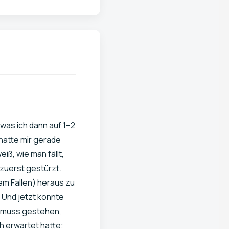
was ich dann auf 1–2
 hatte mir gerade
eiß, wie man fällt,
 zuerst gestürzt.
em Fallen) heraus zu
 Und jetzt konnte
ch muss gestehen,
h erwartet hatte: