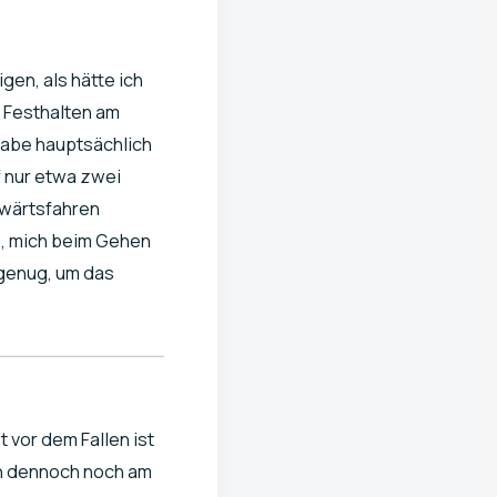
gen, als hätte ich
s Festhalten am
habe hauptsächlich
f nur etwa zwei
rwärtsfahren
n, mich beim Gehen
 genug, um das
t vor dem Fallen ist
ch dennoch noch am