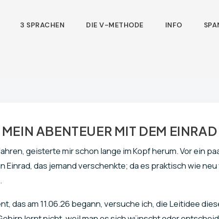
3 SPRACHEN
DIE V-METHODE
INFO
SPA
MEIN ABENTEUER MIT DEM EINRAD
 fahren, geisterte mir schon lange im Kopf herum. Vor ein p
n Einrad, das jemand verschenkte; da es praktisch wie neu 
.
t, das am 11.06.26 begann, versuche ich, die Leitidee dies
hirn lernt nicht, weil man es sich wünscht oder entschei