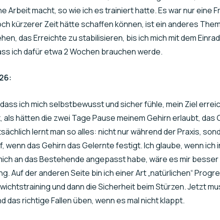
 Arbeit macht, so wie ich es trainiert hatte. Es war nur eine F
noch kürzerer Zeit hätte schaffen können, ist ein anderes Them
en, das Erreichte zu stabilisieren, bis ich mich mit dem Einrad
dass ich dafür etwa 2 Wochen brauchen werde.
.26:
, dass ich mich selbstbewusst und sicher fühle, mein Ziel erre
ist, als hätten die zwei Tage Pause meinem Gehirn erlaubt, da
tsächlich lernt man so alles: nicht nur während der Praxis, son
, wenn das Gehirn das Gelernte festigt. Ich glaube, wenn ich
 mich an das Bestehende angepasst habe, wäre es mir besser
ng. Auf der anderen Seite bin ich einer Art „natürlichen“ Progr
wichtstraining und dann die Sicherheit beim Stürzen. Jetzt mu
das richtige Fallen üben, wenn es mal nicht klappt.