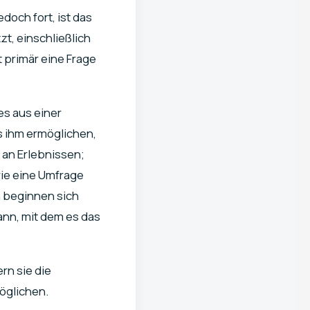
doch fort, ist das
zt, einschließlich
t primär eine Frage
 es aus einer
s ihm ermöglichen,
 an Erlebnissen;
ie eine Umfrage
 beginnen sich
ann, mit dem es das
rn sie die
öglichen.