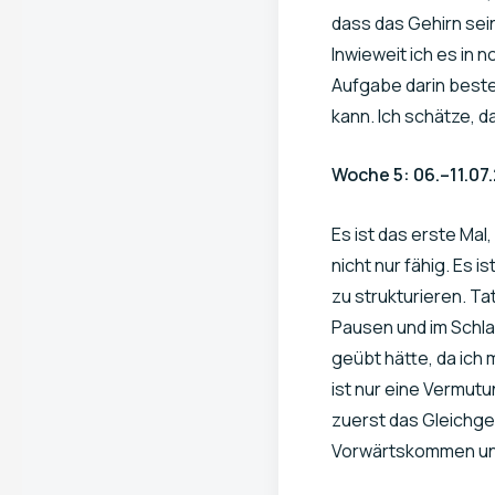
dass das Gehirn seine
Inwieweit ich es in 
Aufgabe darin besteh
kann. Ich schätze, 
Woche 5: 06.–11.07
Es ist das erste Mal
nicht nur fähig. Es 
zu strukturieren. Ta
Pausen und im Schlaf
geübt hätte, da ich
ist nur eine Vermutu
zuerst das Gleichge
Vorwärtskommen und 