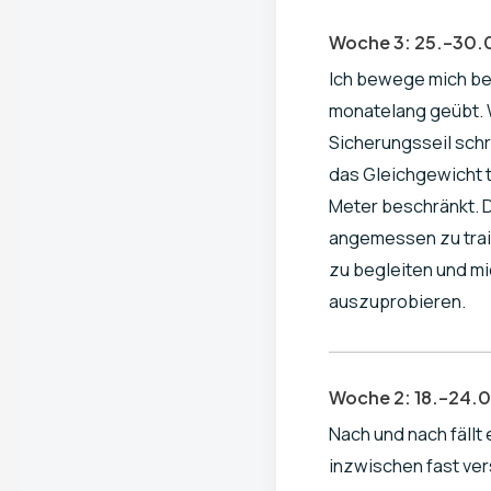
Woche 3: 25.–30.
Ich bewege mich bere
monatelang geübt. Wa
Sicherungsseil schr
das Gleichgewicht t
Meter beschränkt. D
angemessen zu trai
zu begleiten und mi
auszuprobieren.
Woche 2: 18.–24.
Nach und nach fällt 
inzwischen fast ve