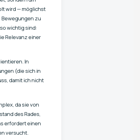
lt wird — möglichst
nt, Bewegungen zu
so wichtig sind:
die Relevanz einer
ientieren. In
ngen (die sich in
s, damit ich nicht
mplex, da sie von
ustand des Rades,
as erfordert einen
en versucht.