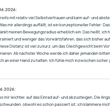
06.2026:
its mit relativ viel Selbstvertrauen und kann auf- und abstei
s mir allerdings auffällt, ist ein konzeptioneller Fehler: Da
änkt meinen Bewegungsradius erheblich ein. Das heißt, ich 
rainiert und weniger das Vorwärtsfahren, das sich bisher au
iese Distanz ist viel zu kurz, um das Gleichgewicht beim Vo
nieren. Ab nächster Woche werde ich daher jemanden bitte
ch an einer Hand zu halten. Ich fühle mich inzwischen sicher
06.2026:
es mir leichter, auf das Einrad auf- und abzusteigen. Die Angs
rschwunden, obwohl es schon passiert ist; ich klammere mi