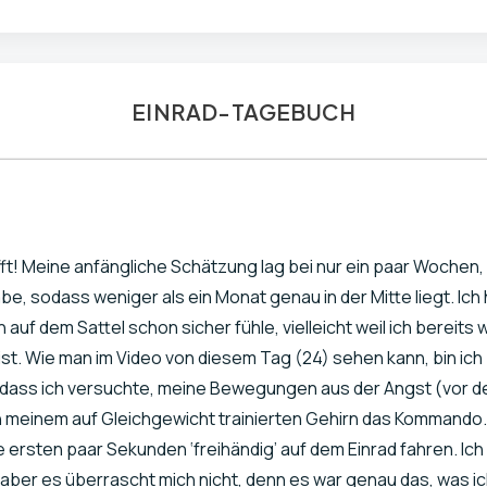
EINRAD-TAGEBUCH
ft! Meine anfängliche Schätzung lag bei nur ein paar Wochen, 
be, sodass weniger als ein Monat genau in der Mitte liegt. Ich
h auf dem Sattel schon sicher fühle, vielleicht weil ich bereits w
st. Wie man im Video von diesem Tag (24) sehen kann, bin ich
, dass ich versuchte, meine Bewegungen aus der Angst (vor d
ch meinem auf Gleichgewicht trainierten Gehirn das Kommando.
e ersten paar Sekunden ‘freihändig’ auf dem Einrad fahren. I
 aber es überrascht mich nicht, denn es war genau das, was ic