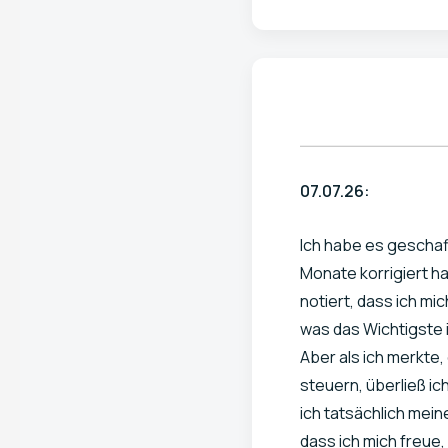
07.07.26:
Ich habe es geschaf
Monate korrigiert ha
notiert, dass ich mic
was das Wichtigste i
Aber als ich merkte
steuern, überließ i
ich tatsächlich mein
dass ich mich freue,