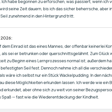
t. Ich habe begonnen zu erforschen, was passiert, wenn ich 
wird seine Zeit dauern, bis ich das sicher beherrsche, aber 
 Seil zunehmend in den Hintergrund tritt.
6.2026:
f dem Einrad ist das eines Mannes, der offenbar keinerlei Kon
o, als sei er betrunken oder querschnittsgelähmt. Zum Glück 
gkeit zu Beginn eines Lernprozesses normal ist; außerdem hal
befestigten Seil fest. Dennoch nehme ich all die verschied
als wäre ich selbst nur ein Stück Wackelpudding. In den nä
au diese Möglichkeiten erkunden lassen. Ich werde wie ein B
 erkundet, aber ohne sich zu weit von seiner Bezugsperson
 Spaß — fast wie die Wiederentdeckung der Kindheit.