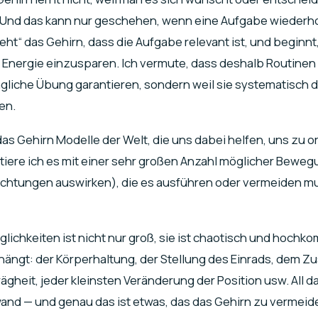
 Und das kann nur geschehen, wenn eine Aufgabe wiederho
teht“ das Gehirn, dass die Aufgabe relevant ist, und begin
 Energie einzusparen. Ich vermute, dass deshalb Routinen 
 tägliche Übung garantieren, sondern weil sie systematisch 
en.
as Gehirn Modelle der Welt, die uns dabei helfen, uns zu or
tiere ich es mit einer sehr großen Anzahl möglicher Bewegu
ichtungen auswirken), die es ausführen oder vermeiden mus
lichkeiten ist nicht nur groß, sie ist chaotisch und hochko
bhängt: der Körperhaltung, der Stellung des Einrads, dem Z
ägheit, jeder kleinsten Veränderung der Position usw. All d
nd — und genau das ist etwas, das das Gehirn zu vermeid