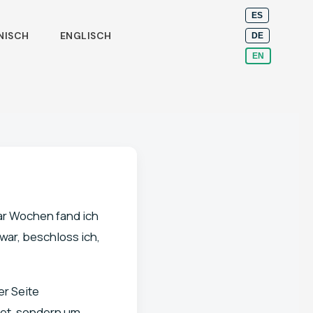
ES
NISCH
ENGLISCH
DE
EN
aar Wochen fand ich
war, beschloss ich,
er Seite
det, sondern um